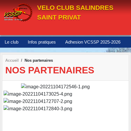
Panneau de gestion des cookies
VELO CLUB SALINDRES
SAINT PRIVAT
Le club
Infos pratiques
Adhesion VCSSP 2025-2026
Accueil
Nos partenaires
NOS PARTENAIRES
___
___
___ _