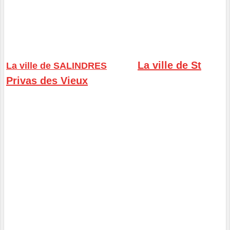
_____
____ __
La ville de St
La ville de SALINDRES
Privas des Vieux
_______________________