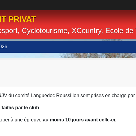
T PRIVAT
losport, Cyclotourisme, XCountry, Ecole de
026
RJV du comité Languedoc Roussillon sont prises en charge par 
c
faites par le club
.
iciper à une épreuve
au moins 10 jours avant celle-ci.
m