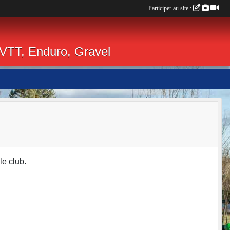
Participer au site :
 VTT, Enduro, Gravel
le club.