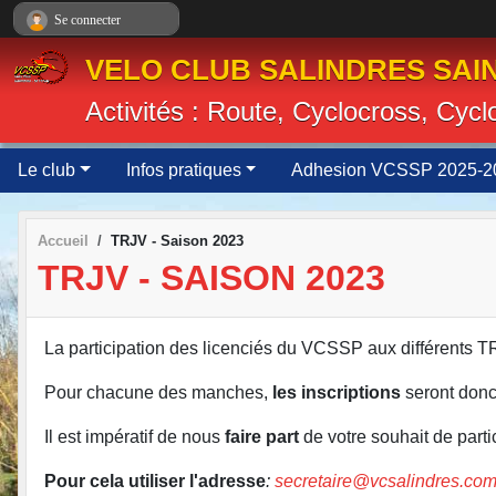
Panneau de gestion des cookies
Se connecter
VELO CLUB SALINDRES SAIN
Activités : Route, Cyclocross, Cyc
Le club
Infos pratiques
Adhesion VCSSP 2025-2
Accueil
TRJV - Saison 2023
TRJV - SAISON 2023
La participation des licenciés du VCSSP aux différents T
Pour chacune des manches,
les inscriptions
seront don
Il est impératif de nous
faire part
de votre souhait de part
Pour cela utiliser l'adresse
:
secretaire@vcsalindres.co