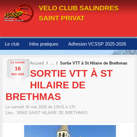
Panneau de gestion des cookies
VELO CLUB SALINDRES
SAINT PRIVAT
Le club
Infos pratiques
Adhesion VCSSP 2025-2026
Le
samedi
Accueil
Sortie VTT à St Hilaire de Brethmas
16
SORTIE VTT À ST
MAI
2026
HILAIRE DE
BRETHMAS
Le
samedi
16
mai
2026
de 13h15 à 17h
Lieu :
30560
SAINT HILAIRE DE BRETHMAS