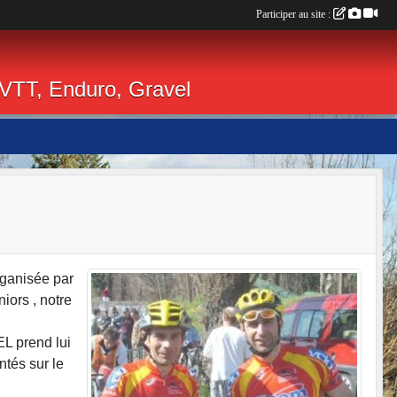
Participer au site :
 VTT, Enduro, Gravel
rganisée par
iors , notre
L prend lui
ntés sur le