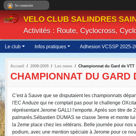
Panneau de gestion des cookies
Se connecter
VELO CLUB SALINDRES SAIN
Activités : Route, Cyclocross, Cyc
Le club
Infos pratiques
Adhesion VCSSP 2025-2
Accueil
2008-2009
Les news
Championnat du Gard de VTT
CHAMPIONNAT DU GARD 
C'est à Sauve que se disputaient les championnats dépar
l'EC Anduze qui ne comptait pas pour le challenge OXcita
réprésentant Jerome GALLI l'emporte. Aprés son titre de 
palmarés.Sébastien DUMAS se classe 3eme et monte lui 
la 2eme place chez les vétérans. Belle journée pour nos v
podium, avec une mention spéciale à Jerome pour ce nouv