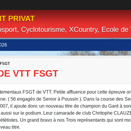
T PRIVAT
losport, Cyclotourisme, XCountry, Ecole de
026
 FSGT
DE VTT FSGT
tementaux FSGT de VTT. Petite affluence pour cette épreuve o
ne. ( 56 engagés de Senior à Poussin ). Dans la course des Sen
2007, il ajoute donc un nouveau titre de champion du Gard à son
aussi sur le podium. Leur camarade de club Chritophe CLAUZE
ététistes. Un grand bravo à nos Trois représentants qui sont mo
eau titre.