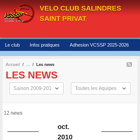
Panneau de gestion des cookies
VELO CLUB SALINDRES
SAINT PRIVAT
Le club
Infos pratiques
Adhesion VCSSP 2025-2026
Accueil
Les news
LES NEWS
12 news
oct.
2010