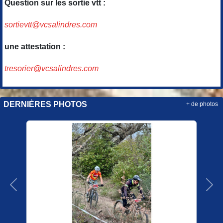
Question sur les sortie vtt :
sortievtt@vcsalindres.com
une attestation :
tresorier@vcsalindres.com
DERNIÈRES PHOTOS
+ de photos
Précedent
Sui