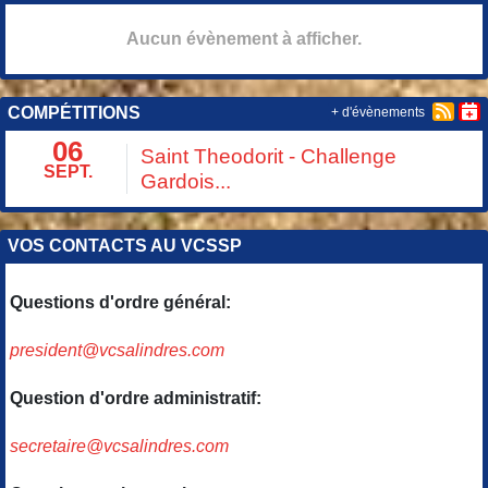
Aucun évènement à afficher.
COMPÉTITIONS
+ d'évènements
06
Saint Theodorit - Challenge
SEPT.
Gardois...
VOS CONTACTS AU VCSSP
Questions d'ordre général:
president@vcsalindres.com
Question d'ordre administratif:
secretaire@vcsalindres.com