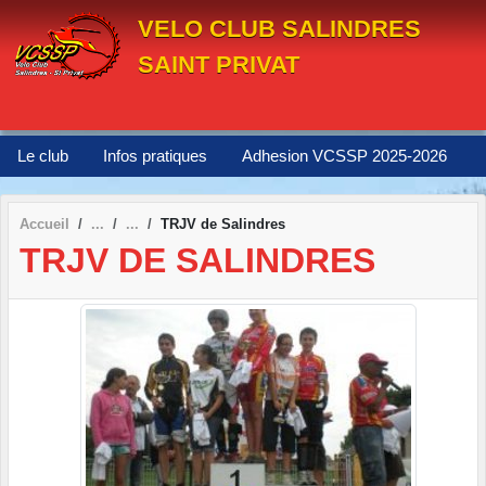
Panneau de gestion des cookies
VELO CLUB SALINDRES
SAINT PRIVAT
Le club
Infos pratiques
Adhesion VCSSP 2025-2026
Accueil
TRJV de Salindres
TRJV DE SALINDRES