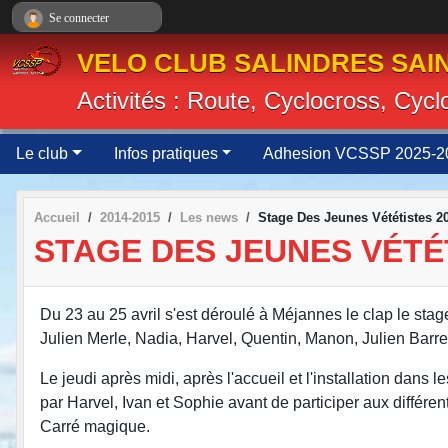
Panneau de gestion des cookies
Se connecter
VELO CLUB SALINDRES SAIN
Activités : Route, Cyclocross, Cyc
Le club
Infos pratiques
Adhesion VCSSP 2025-2
Accueil
2014-2015
Les news
Stage Des Jeunes Vététistes 2
STAGE DES JEUNES VÉTÉ
Du 23 au 25 avril s'est déroulé à Méjannes le clap le sta
Julien Merle, Nadia, Harvel, Quentin, Manon, Julien Barret
Le jeudi après midi, après l'accueil et l'installation dans
par Harvel, Ivan et Sophie avant de participer aux différents
Carré magique.