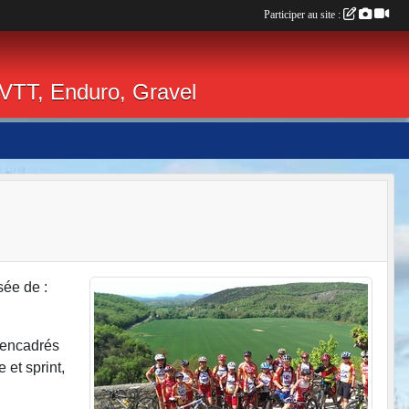
Participer au site :
 VTT, Enduro, Gravel
sée de :
t encadrés
 et sprint,