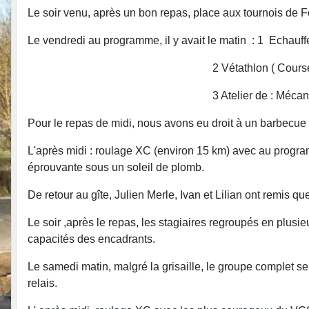
Le soir venu, après un bon repas, place aux tournois de F
Le vendredi au programme, il y avait le matin : 1 Echauf
2 Vétathlon ( Course à pied et
3 Atelier de : Mécanique et 
Pour le repas de midi, nous avons eu droit à un barbecue 
L'après midi : roulage XC (environ 15 km) avec au progra
éprouvante sous un soleil de plomb.
De retour au gîte, Julien Merle, Ivan et Lilian ont remis qu
Le soir ,après le repas, les stagiaires regroupés en plusi
capacités des encadrants.
Le samedi matin, malgré la grisaille, le groupe complet 
relais.