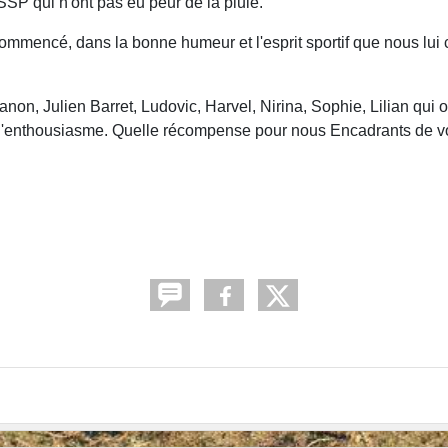
SP qui n'ont pas eu peur de la pluie.
 commencé, dans la bonne humeur et l'esprit sportif que nous lu
on, Julien Barret, Ludovic, Harvel, Nirina, Sophie, Lilian qui o
d'enthousiasme. Quelle récompense pour nous Encadrants de voir