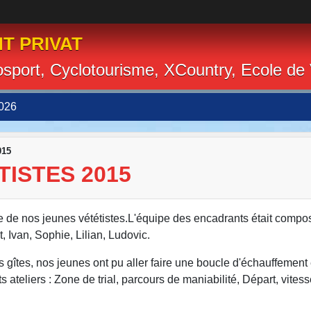
T PRIVAT
losport, Cyclotourisme, XCountry, Ecole de
026
015
TISTES 2015
ge de nos jeunes vététistes.L'équipe des encadrants était compo
, Ivan, Sophie, Lilian, Ludovic.
 les gîtes, nos jeunes ont pu aller faire une boucle d'échauffemen
 ateliers : Zone de trial, parcours de maniabilité, Départ, vitesse