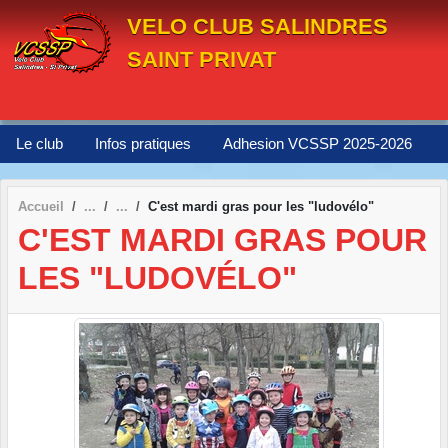
Panneau de gestion des cookies
VELO CLUB SALINDRES
SAINT PRIVAT
Le club
Infos pratiques
Adhesion VCSSP 2025-2026
Accueil
C'est mardi gras pour les "ludovélo"
C'EST MARDI GRAS POUR
LES "LUDOVÉLO"