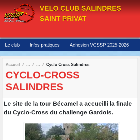
Panneau de gestion des cookies
VELO CLUB SALINDRES
SAINT PRIVAT
Le club
Infos pratiques
Adhesion VCSSP 2025-2026
Accueil
Cyclo-Cross Salindres
CYCLO-CROSS
SALINDRES
Le site de la tour Bécamel a accueilli la finale
du Cyclo-Cross du challenge Gardois.