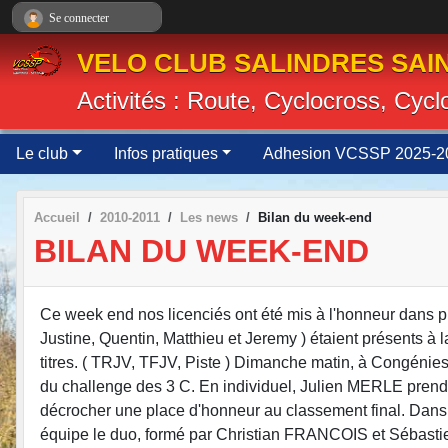
Panneau de gestion des cookies
Se connecter
VELO CLUB SALINDRES SAIN
Activités : Route, Cyclocross, Cyc
Le club
Infos pratiques
Adhesion VCSSP 2025-2
Accueil
2010-2011
Les news
Bilan du week-end
BILAN DU WEEK-END
Ce week end nos licenciés ont été mis à l'honneur dans pl
Justine, Quentin, Matthieu et Jeremy ) étaient présents à l
titres. ( TRJV, TFJV, Piste ) Dimanche matin, à Congénies
du challenge des 3 C. En individuel, Julien MERLE prend un
décrocher une place d'honneur au classement final. Dan
équipe le duo, formé par Christian FRANCOIS et Sébastie