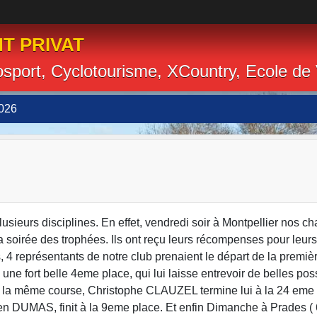
T PRIVAT
losport, Cyclotourisme, XCountry, Ecole de
026
usieurs disciplines. En effet, vendredi soir à Montpellier nos c
a soirée des trophées. Ils ont reçu leurs récompenses pour leurs 
, 4 représentants de notre club prenaient le départ de la premi
e fort belle 4eme place, qui lui laisse entrevoir de belles poss
s la même course, Christophe CLAUZEL termine lui à la 24 eme
n DUMAS, finit à la 9eme place. Et enfin Dimanche à Prades (