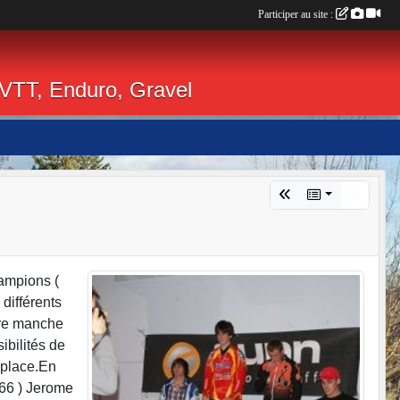
Participer au site :
 VTT, Enduro, Gravel
hampions (
différents
ère manche
ibilités de
 place.En
 66 ) Jerome