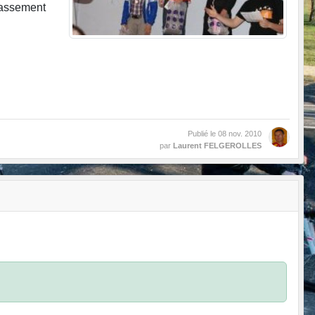
lassement
Publié le
08 nov. 2010
par
Laurent FELGEROLLES