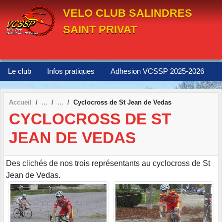
Panneau de gestion des cookies
VELO CLUB SALINDRES
SAINT PRIVAT
Le club
Infos pratiques
Adhesion VCSSP 2025-2026
Accueil
Cyclocross de St Jean de Vedas
CYCLOCROSS DE ST
JEAN DE VEDAS
Des clichés de nos trois représentants au cyclocross de St
Jean de Vedas.