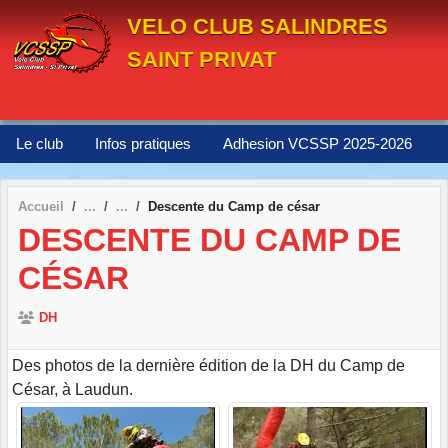
Panneau de gestion des cookies
VELO CLUB SALINDRES
SAINT PRIVAT
Le club
Infos pratiques
Adhesion VCSSP 2025-2026
Accueil
Descente du Camp de césar
DESCENTE DU CAMP DE
CÉSAR
DH
Des photos de la dernière édition de la DH du Camp de
César, à Laudun.