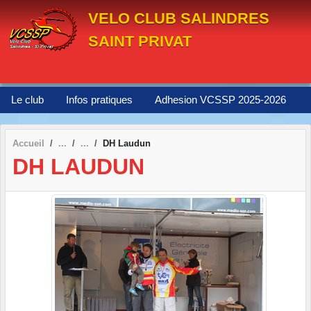
Panneau de gestion des cookies
VELO CLUB SALINDRES
SAINT PRIVAT
Le club
Infos pratiques
Adhesion VCSSP 2025-2026
Accueil
DH Laudun
DH LAUDUN