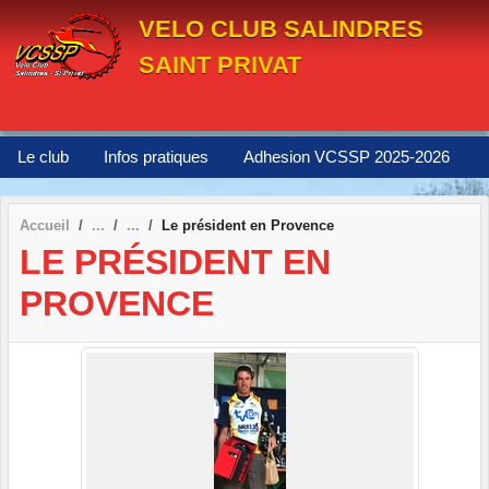
Panneau de gestion des cookies
VELO CLUB SALINDRES
SAINT PRIVAT
Le club
Infos pratiques
Adhesion VCSSP 2025-2026
Accueil
Le président en Provence
LE PRÉSIDENT EN
PROVENCE