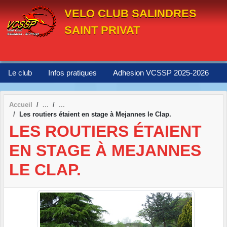
Panneau de gestion des cookies
VELO CLUB SALINDRES
SAINT PRIVAT
Le club
Infos pratiques
Adhesion VCSSP 2025-2026
Accueil
Les routiers étaient en stage à Mejannes le Clap.
LES ROUTIERS ÉTAIENT
EN STAGE À MEJANNES
LE CLAP.