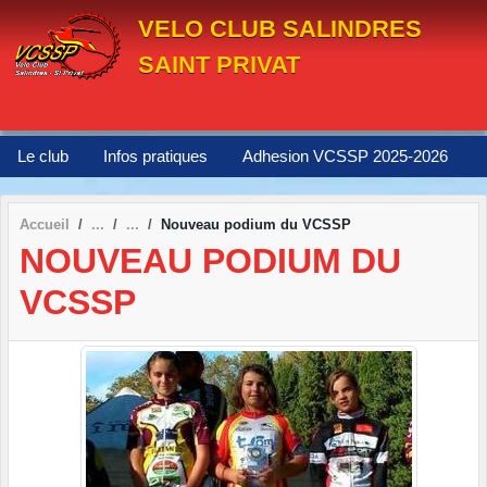
Panneau de gestion des cookies
VELO CLUB SALINDRES
SAINT PRIVAT
Le club
Infos pratiques
Adhesion VCSSP 2025-2026
Accueil
Nouveau podium du VCSSP
NOUVEAU PODIUM DU
VCSSP