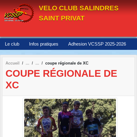
Panneau de gestion des cookies
VELO CLUB SALINDRES
SAINT PRIVAT
Le club
Infos pratiques
Adhesion VCSSP 2025-2026
Accueil
coupe régionale de XC
COUPE RÉGIONALE DE
XC