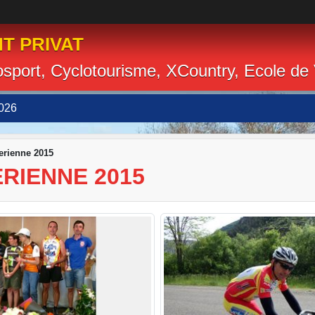
T PRIVAT
losport, Cyclotourisme, XCountry, Ecole de
026
erienne 2015
RIENNE 2015