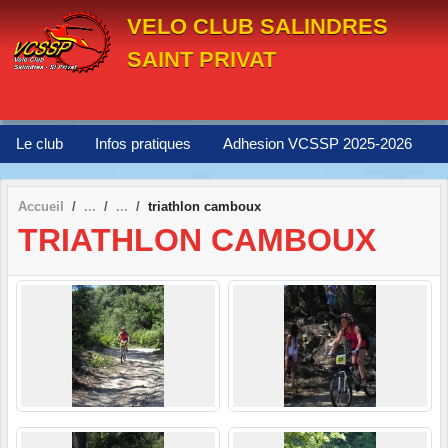
Panneau de gestion des cookies
VELO CLUB SALINDRES
SAINT PRIVAT
Le club
Infos pratiques
Adhesion VCSSP 2025-2026
Accueil
triathlon camboux
TRIATHLON CAMBOUX