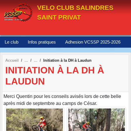
Panneau de gestion des cookies
VELO CLUB SALINDRES
SAINT PRIVAT
Le club
Infos pratiques
Adhesion VCSSP 2025-2026
Accueil
Initiation à la DH à Laudun
INITIATION À LA DH À
LAUDUN
Merci Quentin pour les conseils avisés lors de cette belle
après midi de septembre au camps de César.