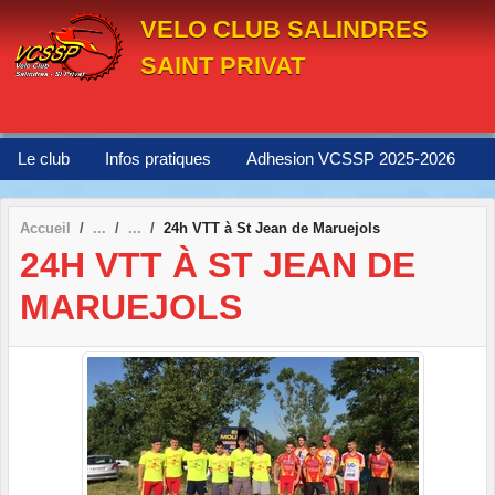
Panneau de gestion des cookies
VELO CLUB SALINDRES
SAINT PRIVAT
Le club
Infos pratiques
Adhesion VCSSP 2025-2026
Accueil
24h VTT à St Jean de Maruejols
24H VTT À ST JEAN DE
MARUEJOLS