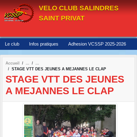
Panneau de gestion des cookies
VELO CLUB SALINDRES
SAINT PRIVAT
Le club
Infos pratiques
Adhesion VCSSP 2025-2026
Accueil
STAGE VTT DES JEUNES A MEJANNES LE CLAP
STAGE VTT DES JEUNES
A MEJANNES LE CLAP