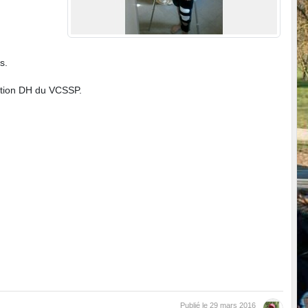
s.
ection DH du VCSSP.
Publié le
29 mars 2016