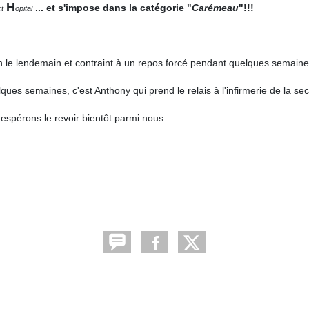
H
... et s'impose dans la catégorie
"
Carémeau
"!!!
ct
opital
n le lendemain et co
ntraint à un repos forcé pendant quelques semaine
ques semaines, c'est Anthony qui prend le relais à l'infirmerie de la s
espérons le revoir bientôt parmi nous.