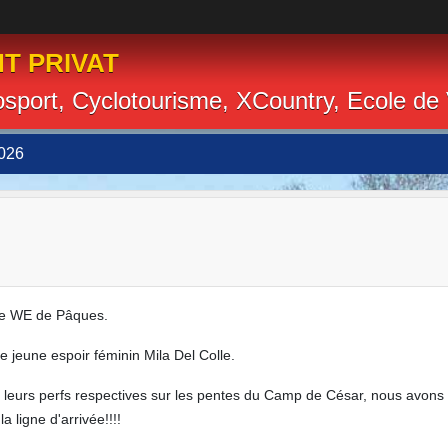
T PRIVAT
losport, Cyclotourisme, XCountry, Ecole de
026
 ce WE de Pâques.
re jeune espoir féminin Mila Del Colle.
e leurs perfs respectives sur les pentes du Camp de César, nous avons 
 ligne d'arrivée!!!!