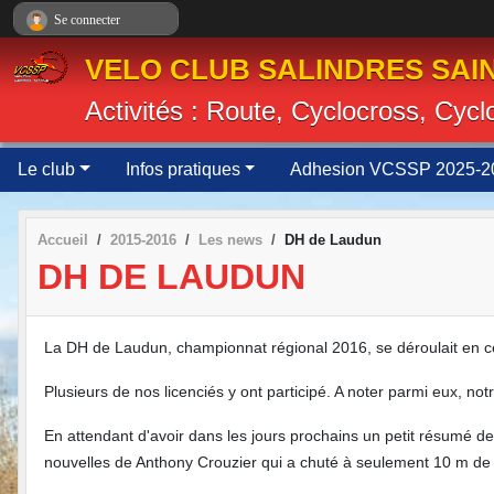
Panneau de gestion des cookies
Se connecter
VELO CLUB SALINDRES SAIN
Activités : Route, Cyclocross, Cyc
Le club
Infos pratiques
Adhesion VCSSP 2025-2
Accueil
2015-2016
Les news
DH de Laudun
DH DE LAUDUN
La DH de Laudun, championnat régional 2016, se déroulait en
Plusieurs de nos licenciés y ont participé. A noter parmi eux, not
En attendant d'avoir dans les jours prochains un petit résumé d
nouvelles de Anthony Crouzier qui a
chuté à seulement 10 m de la