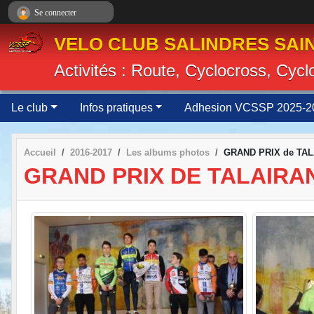
Panneau de gestion des cookies
Se connecter
VELO CLUB SALINDRES SAIN
Activités : Route, Cyclocross, Cyc
Le club
Infos pratiques
Adhesion VCSSP 2025-2
Accueil
2016-2017
Les albums photos
GRAND PRIX de TA
GRAND PRIX DE TALAIRA