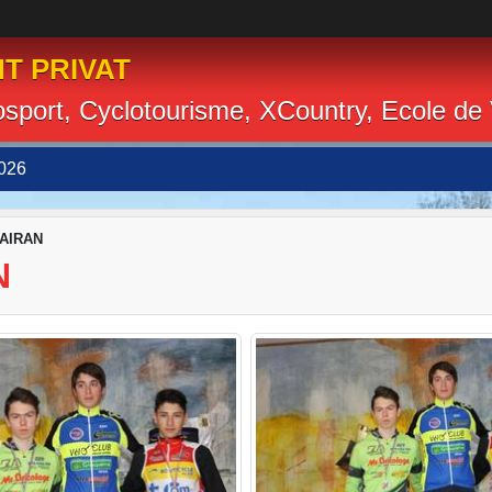
T PRIVAT
losport, Cyclotourisme, XCountry, Ecole de
026
LAIRAN
N