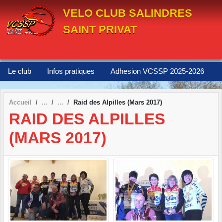
Panneau de gestion des cookies
VELO CLUB SALINDRES
SAINT PRIVAT
Le club
Infos pratiques
Adhesion VCSSP 2025-2026
Accueil
Raid des Alpilles (Mars 2017)
RAID DES ALPILLES
(MARS 2017)