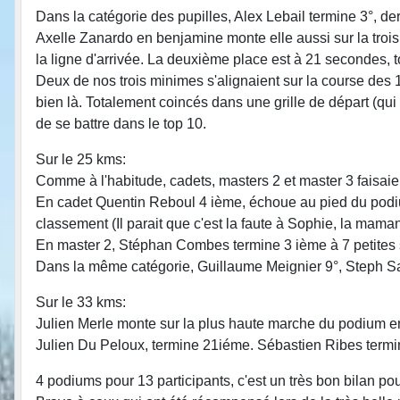
Dans la catégorie des pupilles, Alex Lebail termine 3°, de
Axelle Zanardo en benjamine monte elle aussi sur la trois
la ligne d'arrivée. La deuxième place est à 21 secondes, to
Deux de nos trois minimes s'alignaient sur la course des 
bien là. Totalement coincés dans une grille de départ (qui n
de se battre dans le top 10.
Sur le 25 kms:
Comme à l'habitude, cadets, masters 2 et master 3 faisa
En cadet Quentin Reboul 4 ième, échoue au pied du podiu
classement (Il parait que c'est la faute à Sophie, la maman!
En master 2, Stéphan Combes termine 3 ième à 7 petites s
Dans la même catégorie, Guillaume Meignier 9°, Steph Sail
Sur le 33 kms:
Julien Merle monte sur la plus haute marche du podium en 
Julien Du Peloux, termine 21iéme. Sébastien Ribes termin
4 podiums pour 13 participants, c'est un très bon bilan p