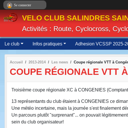
Panneau de gestion des cookies
Se connecter
VELO CLUB SALINDRES SAIN
Activités : Route, Cyclocross, Cyc
Le club
Infos pratiques
Adhesion VCSSP 2025-2
Accueil
2013-2014
Les news
Coupe régionale VTT à Congé
COUPE RÉGIONALE VTT 
Troisième coupe régionale XC à CONGENIES (Comptant p
13 représentants du club étaient à CONGENIES ce dima
Une météo incertaine, mais la journée s'est finalement dé
Un parcours plutôt "surprenant"... on pouvait légitimeme
sein du club organisateur!