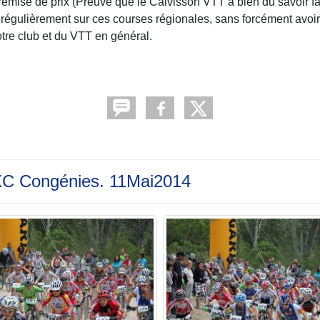
 remise de prix (Preuve que le Calvisson VTT à bien du savoir fa
régulièrement sur ces courses régionales, sans forcément avoir l'
otre club et du VTT en général.
XC Congénies. 11Mai2014