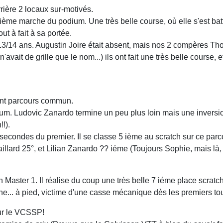
rrière 2 locaux sur-motivés.
ième marche du podium. Une très belle course, où elle s'est bat
ut à fait à sa portée.
13/14 ans. Augustin Joire était absent, mais nos 2 compères Th
'avait de grille que le nom...) ils ont fait une très belle course,
ient parcours commun.
m. Ludovic Zanardo termine un peu plus loin mais une inversi
!).
econdes du premier. Il se classe 5 ième au scratch sur ce par
lard 25°, et Lilian Zanardo ?? iéme (Toujours Sophie, mais là, l
Master 1. Il réalise du coup une très belle 7 iéme place scratc
e... à pied, victime d'une casse mécanique dès les premiers to
our le VCSSP!