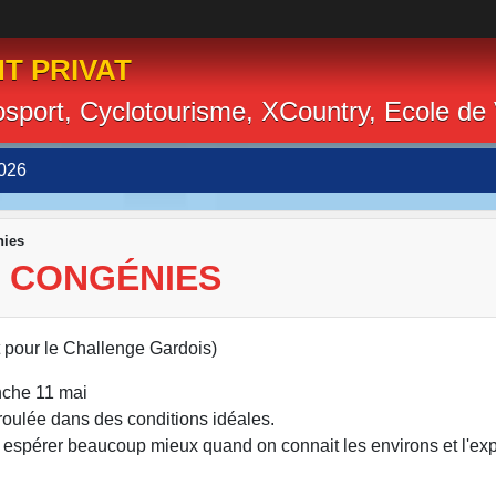
T PRIVAT
losport, Cyclotourisme, XCountry, Ecole de
026
nies
À CONGÉNIES
our le Challenge Gardois)
nche 11 mai
roulée dans des conditions idéales.
nt espérer beaucoup mieux quand on connait les environs et l'ex