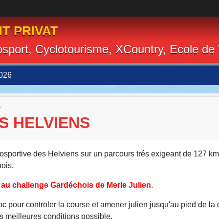
T PRIVAT
losport, Cyclotourisme, XCountry, Ecole de
026
s
S HELVIENS
losportive des Helviens sur un parcours trés exigeant de 127 k
ois.
r au challenge Gardéchois de Merle Julien
.
c pour controler la course et amener julien jusqu'au pied de la 
es meilleures conditions possible.