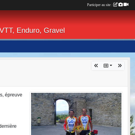
Participer au site :
 VTT, Enduro, Gravel
ms, épreuve
dernière