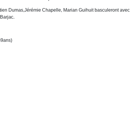
bastien Dumas,Jérémie Chapelle, Marian Guihuit basculeront ave
 Barjac.
39ans)