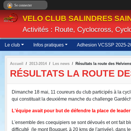
Panneau de gestion des cookies
Se connecter
VELO CLUB SALINDRES SAIN
Activités : Route, Cyclocross, Cyc
Le club
Infos pratiques
Adhesion VCSSP 2025-2
Accueil
2013-2014
Les news
Résultats la route des Helvien
RÉSULTATS LA ROUTE DE
Dimanche 18 mai, 11 coureurs du club participés à la cyc
qui constituait la deuxiéme manche du challenge Gardéch
L'équipe avait pour but de défendre la place de leade
L'ensemble des coequipiers se sont dévoués et ont fait blo
difficulté (le mont Bouquet, à 20 kms de l'arrivée), dans l