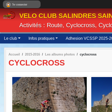
Panneau de gestion des cookies
Se connecter
VELO CLUB SALINDRES SAIN
Activités : Route, Cyclocross, Cyc
Le club
Infos pratiques
Adhesion VCSSP 2025-2
Accueil
2015-2016
Les albums photos
cyclocross
CYCLOCROSS