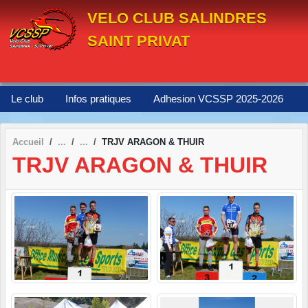
Panneau de gestion des cookies
VELO CLUB SALINDRES
SAINT PRIVAT
Le club
Infos pratiques
Adhesion VCSSP 2025-2026
Accueil
TRJV ARAGON & THUIR
TRJV ARAGON & THUIR