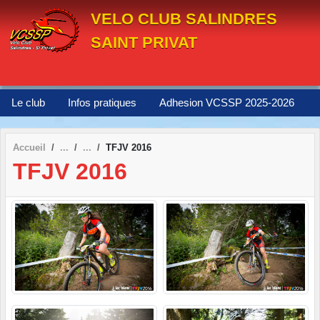
Panneau de gestion des cookies
VELO CLUB SALINDRES
SAINT PRIVAT
Le club
Infos pratiques
Adhesion VCSSP 2025-2026
Accueil
TFJV 2016
TFJV 2016